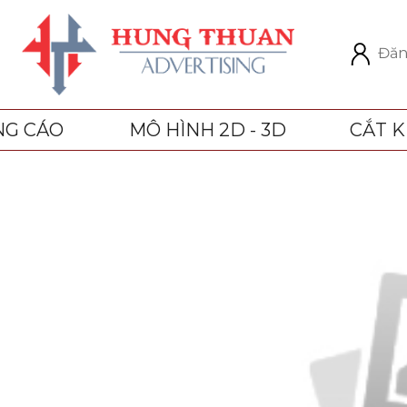
Đăn
NG CÁO
MÔ HÌNH 2D - 3D
CẮT K