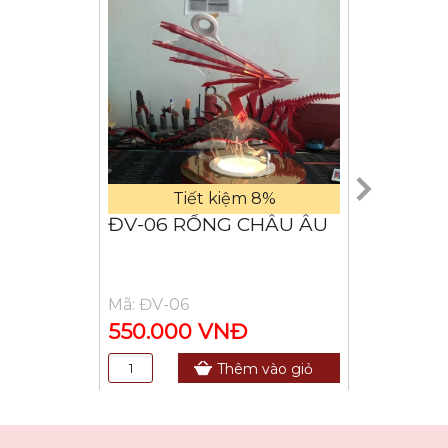
Tiết kiệm 8%
Tiế
ĐV-06 RỒNG CHÂU ÂU
BO-08 
Mã: ĐV-06
Mã: CO-08
550.000 VNĐ
100.000
Thêm vào giỏ