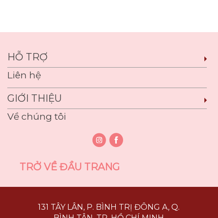
HỖ TRỢ
Liên hệ
GIỚI THIỆU
Về chúng tôi
TRỞ VỀ ĐẦU TRANG
131 TÂY LÂN, P. BÌNH TRỊ ĐÔNG A, Q.
BÌNH TÂN, TP. HỒ CHÍ MINH