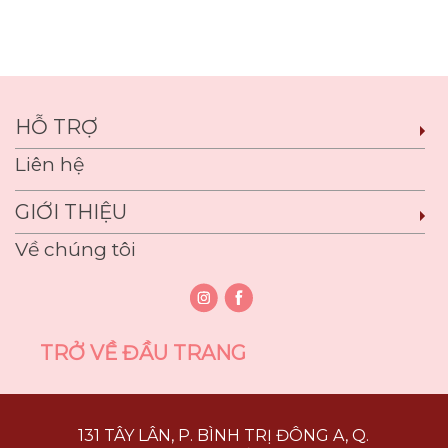
HỖ TRỢ
Liên hệ
GIỚI THIỆU
Về chúng tôi
TRỞ VỀ ĐẦU TRANG
131 TÂY LÂN, P. BÌNH TRỊ ĐÔNG A, Q.